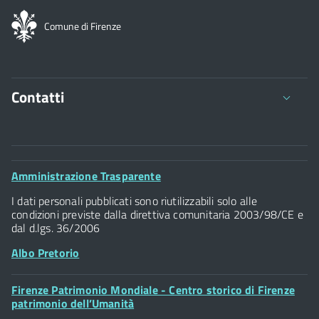
Comune di Firenze
Contatti
Comune di Firenze
Palazzo Vecchio
Footer
Amministrazione Trasparente
Piazza della Signoria - 50122, Firenze
Widget
P.IVA 01307110484
I dati personali pubblicati sono riutilizzabili solo alle
condizioni previste dalla direttiva comunitaria 2003/98/CE e
dal d.lgs. 36/2006
Albo Pretorio
Footer
Firenze Patrimonio Mondiale - Centro storico di Firenze
Posta Elettronica Certificata
Widget
patrimonio dell’Umanità
Sportelli al Cittadino - URP