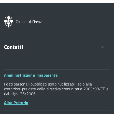
Comune di Firenze
Contatti
Comune di Firenze
Palazzo Vecchio
Footer
Amministrazione Trasparente
Piazza della Signoria - 50122, Firenze
Widget
P.IVA 01307110484
I dati personali pubblicati sono riutilizzabili solo alle
condizioni previste dalla direttiva comunitaria 2003/98/CE e
dal d.lgs. 36/2006
Albo Pretorio