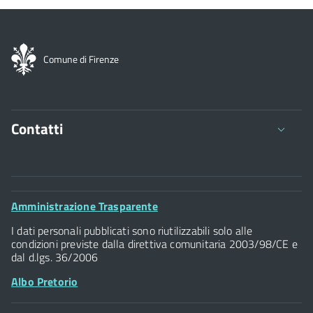
Comune di Firenze
Contatti
Comune di Firenze
Palazzo Vecchio
Footer
Amministrazione Trasparente
Piazza della Signoria - 50122, Firenze
Widget
P.IVA 01307110484
I dati personali pubblicati sono riutilizzabili solo alle
condizioni previste dalla direttiva comunitaria 2003/98/CE e
dal d.lgs. 36/2006
Albo Pretorio